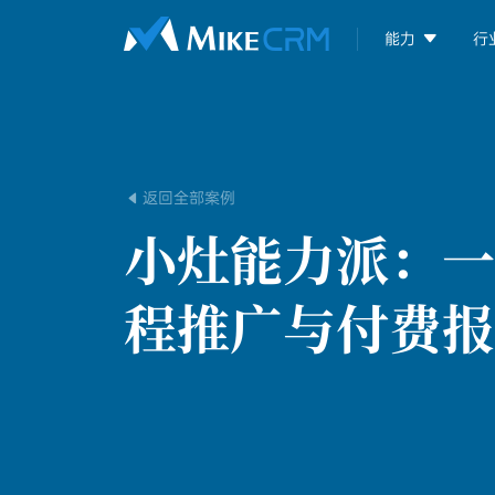

能力
行
返回全部案例

小灶能力派：
一
程推广与付费报