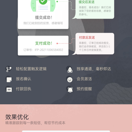
轻松配置触发逻辑
独享通道，毫秒即达
报名确认
会员激活
付款回执
预约提醒
效果优化
精准跟踪到每一条短信，帮您节约成本