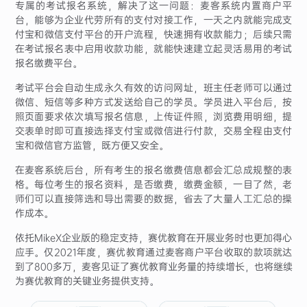
专属的考试报名系统，解决了这一问题：麦客系统内置商户平
台，能够为企业代劳所有的支付对接工作，一天之内就能完成支
付宝和微信支付平台的开户流程，快速拥有收款能力；后续只需
在考试报名表中启用收款功能，就能快速建立起灵活易用的考试
报名缴费平台。
考试平台会自动生成永久有效的访问网址，班主任老师可以通过
微信、短信等多种方式发送给自己的学员。学员进入平台后，按
照页面要求依次填写报名信息，上传证件照，浏览费用明细，提
交表单时即可直接选择支付宝或微信进行付款，交易全程由支付
宝和微信官方监管，既方便又安全。
在麦客系统后台，所有考生的报名缴费信息都会汇总成规整的表
格。每位考生的报名资料，是否缴费，缴费金额，一目了然，老
师们可以直接筛选和导出需要的数据，省去了大量人工汇总的操
作成本。
依托MikeX企业版的稳定支持，赛优教育在开展业务时也更加得心
应手。仅2021年度，赛优教育通过麦客商户平台收取的款项就达
到了800多万，麦客见证了赛优教育业务量的持续增长，也将继续
为赛优教育的关键业务提供支持。