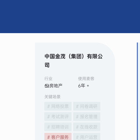
中国金茂（集团）有限公
司
行业
使用麦客
房地产
6
年 +
关键场景
# 网络投票
# 问卷调研
# 考试测评
# 报名管理
# 招聘培训
# 在线收款
# 客户服务
# 用户运营