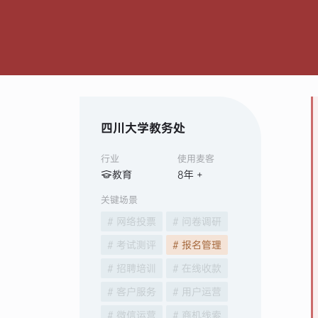
四川大学教务处
行业
使用麦客
教育
8
年 +
关键场景
# 网络投票
# 问卷调研
# 考试测评
# 报名管理
# 招聘培训
# 在线收款
# 客户服务
# 用户运营
# 微信运营
# 商机线索