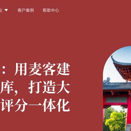

业
客户案例
帮助中心
：
用麦客建
库，打造大
评分一体化