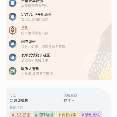
定量收集反馈
实现活动限量预约
定时启用/停用表单
实现活动限时预约
签到
统计活动到场人数
问卷调研
评分、矩阵、选择多题型支持
表单反馈统计视图
获取调研关键信息
联系人管理
为学员/教职员工建档
行业
使用麦客
培训机构
12
年 +
关键场景
# 报名管理
# 招聘培训
# 商机线索
# 活动会议