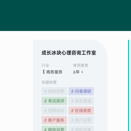
成长冰块心理咨询工作室
行业
使用麦客
商务服务
6
年 +
关键场景
# 网络投票
# 问卷调研
# 考试测评
# 报名管理
# 招聘培训
# 在线收款
# 客户服务
# 用户运营
# 微信运营
# 商机线索